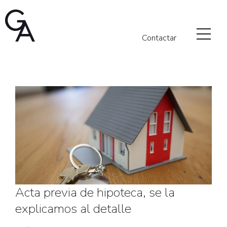
Acta previa de hipoteca, se la e
Contactar
INICIO
EQUIPO
Blog
SERVICIOS NOTARIALES
COMPRAVENTAS
HIPOTECARIO
SOCIEDADES
PÓLIZAS
Acta previa de hipoteca, se la
CAPITULACIONES
explicamos al detalle
TESTAMENTOS Y HERENCIAS